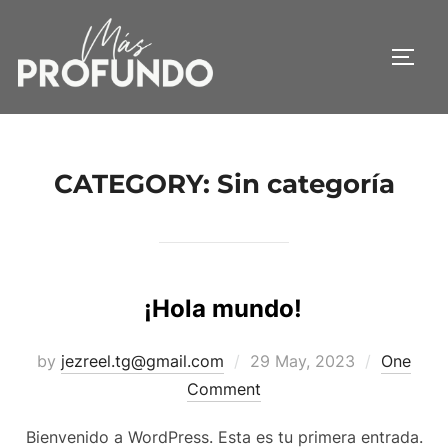
Skip
to
TOGG
content
CATEGORY:
Sin categoría
¡Hola mundo!
Posted
by
jezreel.tg@gmail.com
29 May, 2023
One
on
Comment
Bienvenido a WordPress. Esta es tu primera entrada.